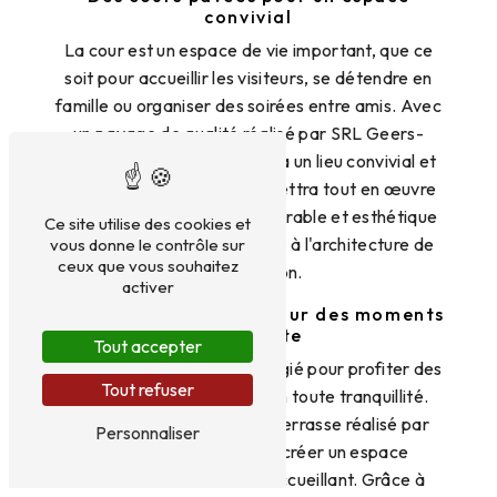
convivial
La cour est un espace de vie important, que ce
soit pour accueillir les visiteurs, se détendre en
famille ou organiser des soirées entre amis. Avec
un pavage de qualité réalisé par SRL Geers-
Taquet, votre cour deviendra un lieu convivial et
chaleureux. Notre équipe mettra tout en œuvre
pour créer un revêtement durable et esthétique
Ce site utilise des cookies et
qui s'intègrera parfaitement à l'architecture de
vous donne le contrôle sur
ceux que vous souhaitez
votre maison.
activer
Des terrasses pavées pour des moments
de détente
Tout accepter
La terrasse est un lieu privilégié pour profiter des
Tout refuser
beaux jours et se relaxer en toute tranquillité.
Optez pour un pavage de terrasse réalisé par
Personnaliser
SRL Geers-Taquet pour créer un espace
extérieur harmonieux et accueillant. Grâce à