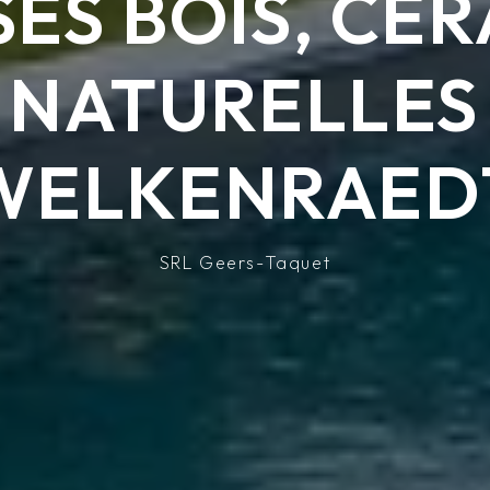
ES BOIS, CÉ
 NATURELLES
WELKENRAED
SRL Geers-Taquet