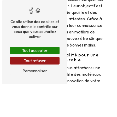
et passionnés par leur métier. Leur objectif est
de vous offrir un service de qualité et des
résultats à la hauteur de vos attentes. Grâce à
Ce site utilise des cookies et
leur expertise technique et à leur connaissance
vous donne le contrôle sur
ceux que vous souhaitez
des dernières tendances en matière de
activer
rénovation de piscine, vous pouvez être sûr que
votre projet sera entre de bonnes mains.
Tout accepter
Des matériaux de qualité pour une
rénovation durable
Tout refuser
Chez SRL Geers-Taquet, nous attachons une
Personnaliser
grande importance à la qualité des matériaux
que nous utilisons pour la rénovation de votre
piscine à Eupen. Nous travaillons avec des
fournisseurs de confiance et des matériaux de
haute qualité pour garantir la durabilité de nos
travaux. Que vous optiez pour un revêtement en
béton, en carrelage ou en liner, vous pouvez être