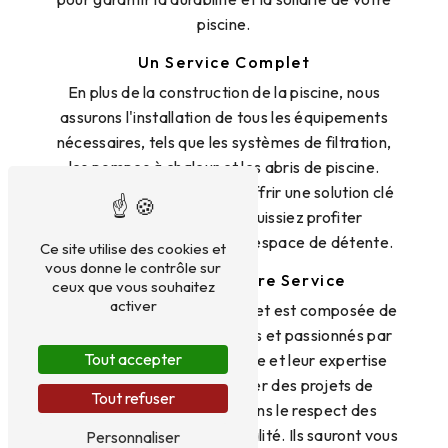
piscine.
Un Service Complet
En plus de la construction de la piscine, nous
assurons l'installation de tous les équipements
nécessaires, tels que les systèmes de filtration,
les pompes à chaleur et les abris de piscine.
Notre objectif est de vous offrir une solution clé
en main pour que vous puissiez profiter
pleinement de votre nouvel espace de détente.
Ce site utilise des cookies et
vous donne le contrôle sur
Des Experts à Votre Service
ceux que vous souhaitez
activer
L'équipe de SRL Geers-Taquet est composée de
professionnels expérimentés et passionnés par
Tout accepter
leur métier. Leur savoir-faire et leur expertise
leur permettent de réaliser des projets de
Tout refuser
construction de piscine dans le respect des
normes de sécurité et de qualité. Ils sauront vous
Personnaliser