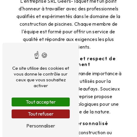
L'entreprise SRL Geers-Taquet met un point
d'honneur à travailler avec des professionnels
qualifiés et expérimentés dans le domaine de la
construction de piscines. Chaque membre de
l'équipe est formé pour offrir un service de
qualité et répondre aux exigences les plus
pointues des clients.
Matériaux de qualité et respect de
l'environnement
Ce site utilise des cookies et
Geers-Taquet accorde une grande importance à
vous donne le contrôle sur
ceux que vous souhaitez
la qualité des matériaux utilisés pour la
activer
construction des piscines à Beaufays. Soucieux
de l'environnement, l'entreprise propose
Tout accepter
également des solutions écologiques pour une
piscine plus respectueuse de la nature.
Tout refuser
Devis gratuit et personnalisé
Personnaliser
Pour toute demande de construction ou