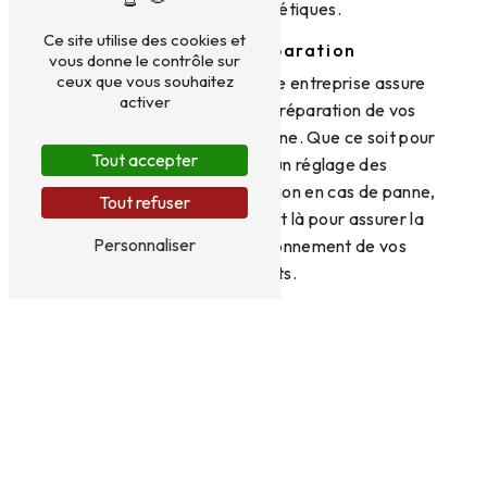
préférences esthétiques.
Ce site utilise des cookies et
Entretien et réparation
vous donne le contrôle sur
ceux que vous souhaitez
En plus de l'installation, notre entreprise assure
activer
également l'entretien et la réparation de vos
volets et couvertures de piscine. Que ce soit pour
Tout accepter
un nettoyage régulier, un réglage des
mécanismes ou une intervention en cas de panne,
Tout refuser
nos techniciens qualifiés sont là pour assurer la
Personnaliser
longévité et le bon fonctionnement de vos
équipements.
Contactez-nous
Pour tous vos besoins en matière de volet et
couverture de piscine à Beaufays, faites
confiance à SRL Geers-Taquet. Contactez-nous
dès aujourd'hui au 0498 22 36 66 pour bénéficier
de nos services de qualité et profiter pleinement
de votre piscine en toute sécurité et tranquillité.